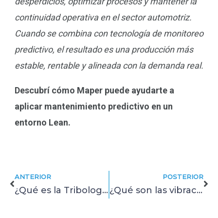
desperdicios, optimizar procesos y mantener la
continuidad operativa en el sector automotriz.
Cuando se combina con tecnología de monitoreo
predictivo, el resultado es una producción más
estable, rentable y alineada con la demanda real.
Descubrí cómo Maper puede ayudarte a
aplicar mantenimiento predictivo en un
entorno Lean.
Prev
Ne
ANTERIOR
POSTERIOR
¿Qué es la Tribología? concepto, aplicaciones y su impacto en el mantenimiento
¿Qué son las vibraciones mecánicas y por qué importan en el monitoreo industrial?