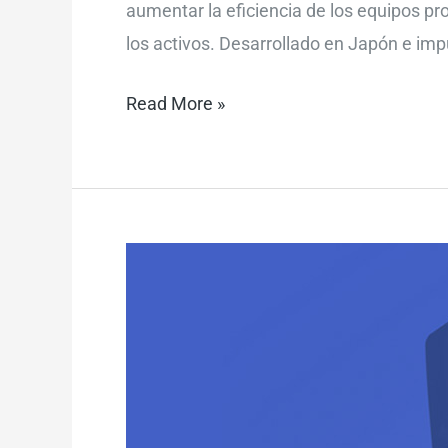
aumentar la eficiencia de los equipos pro
los activos. Desarrollado en Japón e im
Read More »
¿Qué
indica
el
grado
de
protección