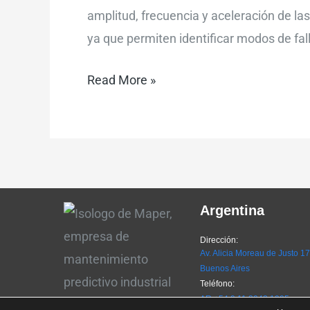
amplitud, frecuencia y aceleración de la
ya que permiten identificar modos de fal
Read More »
Argentina
Dirección:
Av. Alicia Moreau de Justo 1
Buenos Aires
Teléfono:
AR
+54 9 11 3042 1995