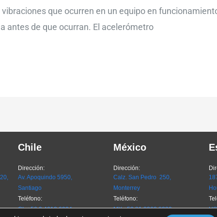
s vibraciones que ocurren en un equipo en funcionamiento
la antes de que ocurran. El acelerómetro
Chile
México
E
Dirección:
Dirección:
Dir
720,
Av. Apoquindo 5950,
Calz. San Pedro 250,
187
Santiago
Monterrey
Ho
Teléfono:
Teléfono:
Tel
CL
+56 9 4612 6024
MX
+52 81 8262 8230
US