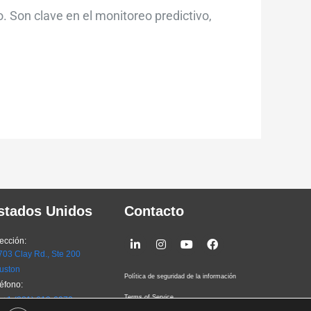
. Son clave en el monitoreo predictivo,
stados Unidos
Contacto
Linkedin-
Instagram
Youtube
Facebook
ección:
in
03 Clay Rd., Ste 200
uston
Política de seguridad de la información
éfono:
Terms of Service
 +1 (281) 619-6070